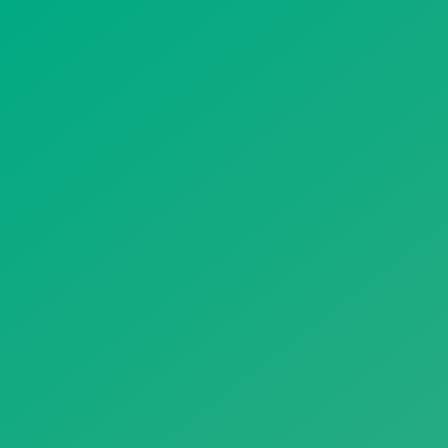
遥想公瑾当年，小乔初嫁了，雄姿英发。
羽扇纶巾，谈笑间，樯橹灰飞烟灭。
故国神游，多情应笑我，早生华发。
人生如梦，一尊还酹江月。